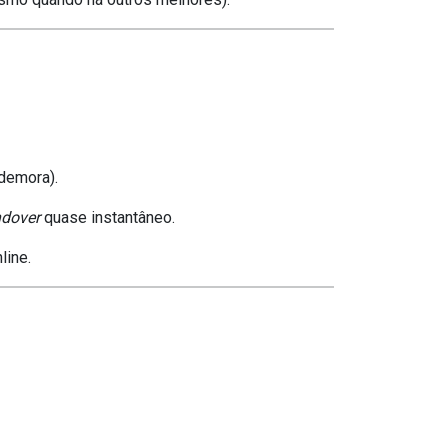
demora).
ndover
quase instantâneo.
line.