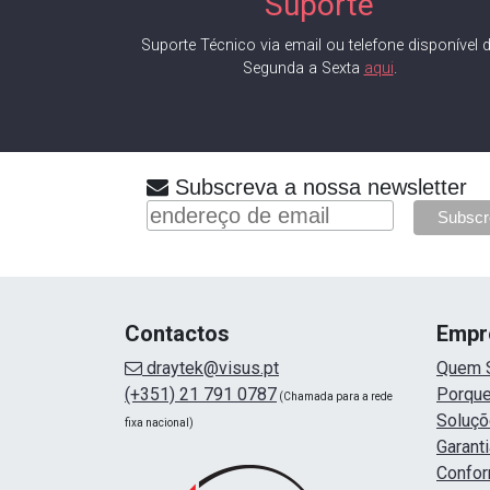
Suporte
Suporte Técnico via email ou telefone disponível 
Segunda a Sexta
aqui
.
Subscreva a nossa newsletter
Contactos
Empr
draytek@visus.pt
Quem 
(+351) 21 791 0787
Porque
(Chamada para a rede
Soluç
fixa nacional)
Garanti
Confor