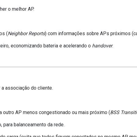
lher o melhor AP.
os (
Neighbor Reports
) com informações sobre APs próximos (cana
inteiro, economizando bateria e acelerando o
handover
.
 a associação do cliente.
ra outro AP menos congestionado ou mais próximo (
BSS Transi
o, para balanceamento da rede.
 de carga (evita que todos fiquem conectados no mesmo AP me