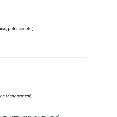
l, potência, etc.).
tion Management
).
smo quando há outros melhores).