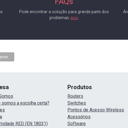
FAQs
de
Pode encontrar a solução para grande parte dos
Ár
problemas
aqui
.
esa
Produtos
Somos
Routers
 somos a escolha certa?
Switches
ões
Pontos de Acesso Wireless
a
Acessórios
midade RED (EN 18031)
Software