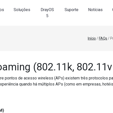
os
Soluções
DrayOS
Suporte
Notícias
5
Início
/
FAQs
/ P
oaming (802.11k, 802.11v 
tre pontos de acesso wireless (APs) existem três protocolos pa
xperiência quando há múltiplos APs (como em empresas, hotéis
M)