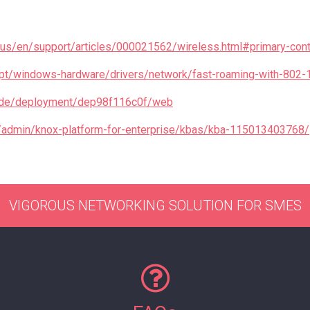
us/en/support/articles/000021562/wireless.html#primary-con
pt-pt/windows-hardware/drivers/network/fast-roaming-with-80
guide/deployment/dep98f116c0f/web
/admin/knox-platform-for-enterprise/kbas/kba-115013403768/
VIGOROUS NETWORKING SOLUTION FOR SMES