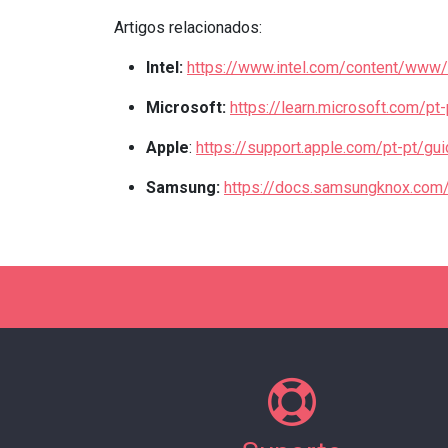
Artigos relacionados:
Intel:
https://www.intel.com/content/www/
Microsoft:
https://learn.microsoft.com/
Apple
:
https://support.apple.com/pt-pt/
Samsung:
https://docs.samsungknox.com