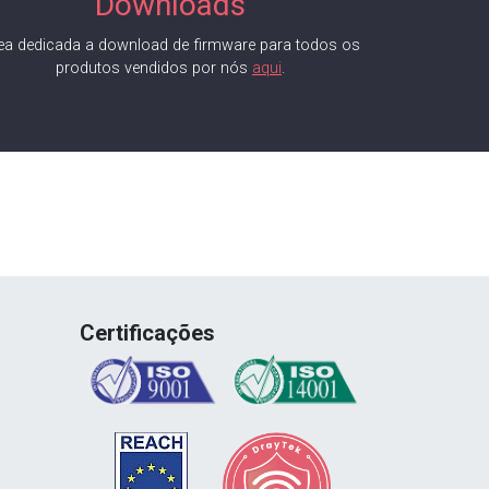
Downloads
ea dedicada a download de firmware para todos os
produtos vendidos por nós
aqui
.
Certificações