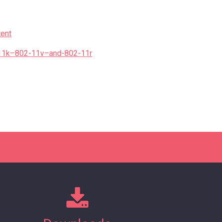
tent
2-11k–802-11v–and-802-11r