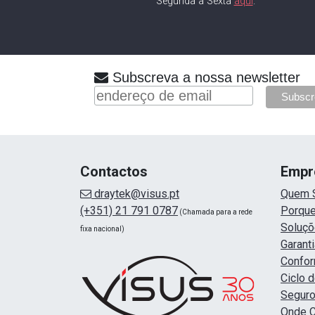
Segunda a Sexta
aqui
.
Subscreva a nossa newsletter
Contactos
Empr
draytek@visus.pt
Quem 
(+351) 21 791 0787
Porque
(Chamada para a rede
Soluç
fixa nacional)
Garanti
Confor
Ciclo 
Seguro
Onde 