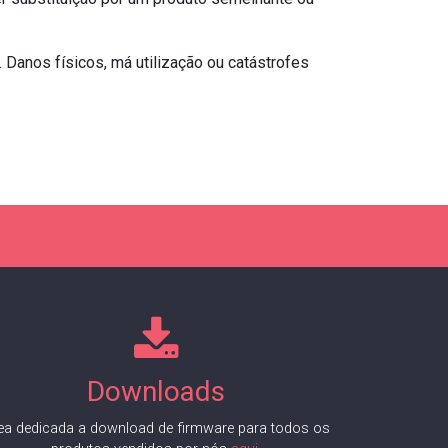
Danos físicos, má utilização ou catástrofes
Downloads
ea dedicada a download de firmware para todos os