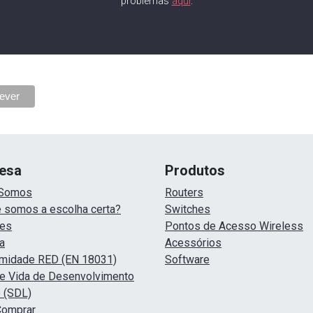
problemas
aqui
.
esa
Produtos
Somos
Routers
 somos a escolha certa?
Switches
ões
Pontos de Acesso Wireless
a
Acessórios
midade RED (EN 18031)
Software
de Vida de Desenvolvimento
 (SDL)
Comprar