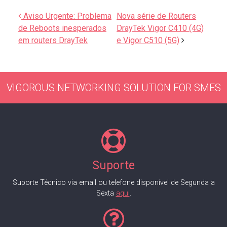
Navegação de artigos
Aviso Urgente: Problema
Nova série de Routers
de Reboots inesperados
DrayTek Vigor C410 (4G)
em routers DrayTek
e Vigor C510 (5G)
VIGOROUS NETWORKING SOLUTION FOR SMES
Suporte
Suporte Técnico via email ou telefone disponível de Segunda a
Sexta
aqui
.