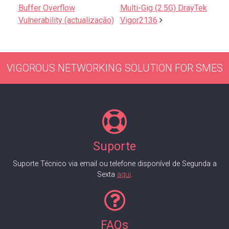
Buffer Overflow
Multi-Gig (2.5G) DrayTek
Vulnerability (actualização)
Vigor2136
VIGOROUS NETWORKING SOLUTION FOR SMES
Suporte
Suporte Técnico via email ou telefone disponível de Segunda a
Sexta
aqui
.
FAQs