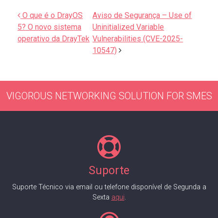
Navegação de artigos
O que é o DrayOS
Aviso de Segurança – Use of
5? O novo sistema
Uninitialized Variable
operativo da DrayTek
Vulnerabilities (CVE-2025-
10547)
VIGOROUS NETWORKING SOLUTION FOR SMES
Suporte
Suporte Técnico via email ou telefone disponível de Segunda a
Sexta
aqui
.