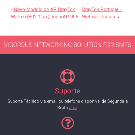
Navegação de artigos
Novo Modelo de AP DrayTek
DrayTek Portugal –
Wi-Fi 6 (802.11ax), VigorAP 906
Webinar Gratuito
VIGOROUS NETWORKING SOLUTION FOR SMES
Suporte
Suporte Técnico via email ou telefone disponível de Segunda a
Sexta
aqui
.