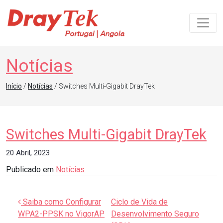
Navegação principal
Notícias
Início
/
Notícias
/ Switches Multi-Gigabit DrayTek
Switches Multi-Gigabit DrayTek
20 Abril, 2023
Publicado em
Notícias
Navegação de artigos
Saiba como Configurar
Ciclo de Vida de
WPA2-PPSK no VigorAP
Desenvolvimento Seguro