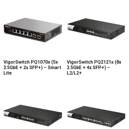
VigorSwitch PQ1070x (5x
VigorSwitch PQ2121x (8x
2.5GbE + 2x SFP+) – Smart
2.5GbE + 4x SFP+) –
Lite
L2/L2+