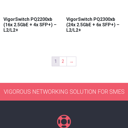
VigorSwitch PQ2200xb
VigorSwitch PQ2300xb
(16x 2.5GbE + 4x SFP+) –
(24x 2.5GbE + 6x SFP+) –
L2/L2+
L2/L2+
1
2
→
VIGOROUS NETWORKING SOLUTION FOR SMES