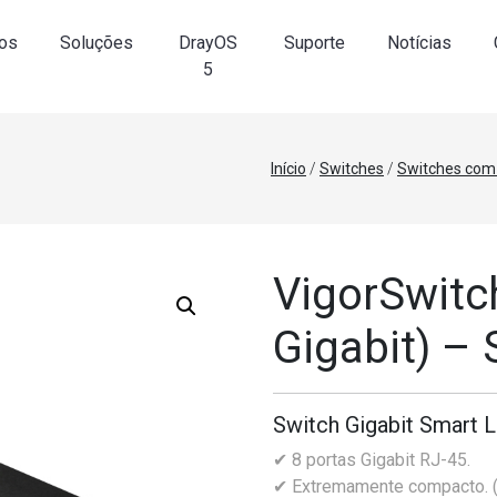
os
Soluções
DrayOS
Suporte
Notícias
5
Início
/
Switches
/
Switches com
VigorSwitc
Gigabit) – 
Switch Gigabit Smart L
✔ 8 portas Gigabit RJ-45.
✔ Extremamente compacto. 