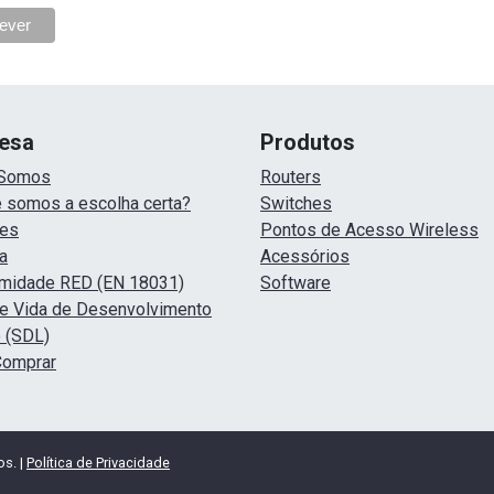
esa
Produtos
Somos
Routers
 somos a escolha certa?
Switches
ões
Pontos de Acesso Wireless
a
Acessórios
midade RED (EN 18031)
Software
de Vida de Desenvolvimento
 (SDL)
Comprar
os. |
Política de Privacidade