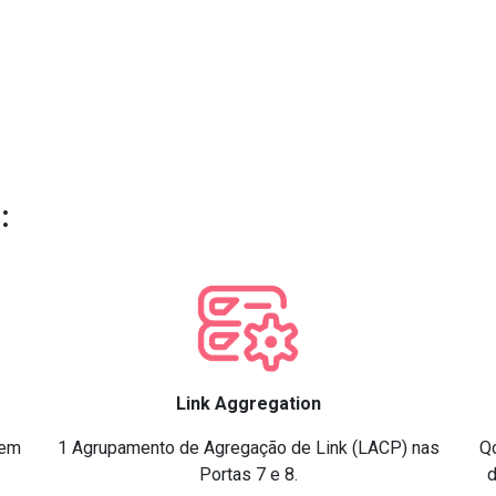
:
Link Aggregation
 em
1 Agrupamento de Agregação de Link (LACP) nas
Qo
Portas 7 e 8.
d