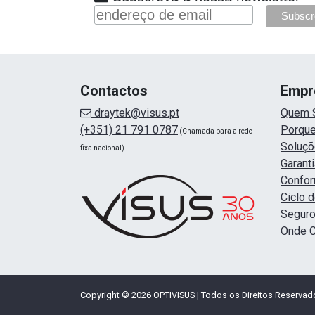
Contactos
Empr
draytek@visus.pt
Quem 
(+351) 21 791 0787
Porque
(Chamada para a rede
Soluç
fixa nacional)
Garanti
Confor
Ciclo 
Seguro
Onde 
Copyright © 2026 OPTIVISUS | Todos os Direitos Reservad