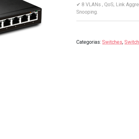
✔ 8 VLANs , QoS, Link Aggre
Snooping.
Categorias:
Switches
,
Switc