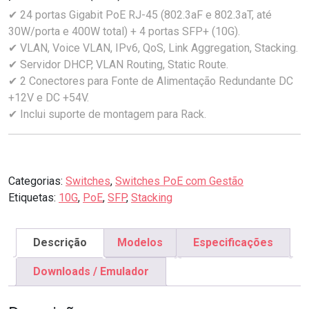
✔ 24 portas Gigabit PoE RJ-45 (802.3aF e 802.3aT, até
30W/porta e 400W total) + 4 portas SFP+ (10G).
✔ VLAN, Voice VLAN, IPv6, QoS, Link Aggregation, Stacking.
✔ Servidor DHCP, VLAN Routing, Static Route.
✔ 2 Conectores para Fonte de Alimentação Redundante DC
+12V e DC +54V.
✔ Inclui suporte de montagem para Rack.
Categorias:
Switches
,
Switches PoE com Gestão
Etiquetas:
10G
,
PoE
,
SFP
,
Stacking
Descrição
Modelos
Especificações
Downloads / Emulador