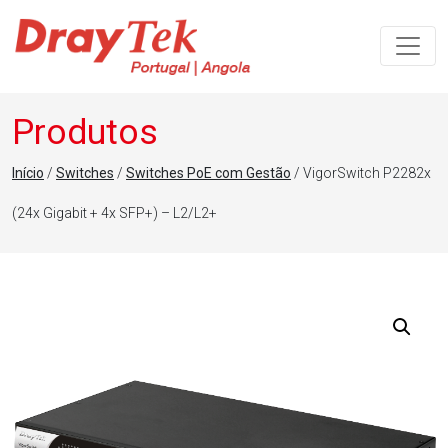
Navegação principal
Produtos
Início
/
Switches
/
Switches PoE com Gestão
/ VigorSwitch P2282x
(24x Gigabit + 4x SFP+) – L2/L2+