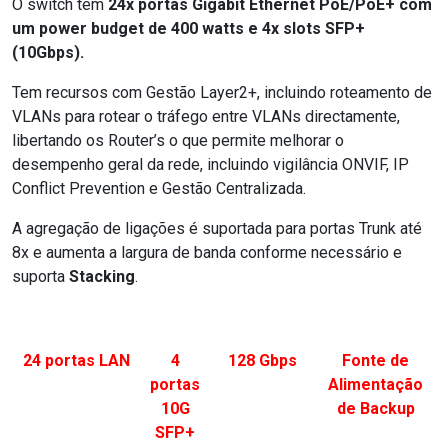
O switch tem
24x portas Gigabit Ethernet PoE/PoE+ com
um power budget de 400 watts e 4x slots SFP+
(10Gbps).
Tem recursos com Gestão Layer2+, incluindo roteamento de
VLANs para rotear o tráfego entre VLANs directamente,
libertando os Router’s o que permite melhorar o
desempenho geral da rede, incluindo vigilância ONVIF, IP
Conflict Prevention e Gestão Centralizada.
A agregação de ligações é suportada para portas Trunk até
8x e aumenta a largura de banda conforme necessário e
suporta
Stacking
.
24 portas LAN
4
128 Gbps
Fonte de
portas
Alimentação
10G
de Backup
SFP+