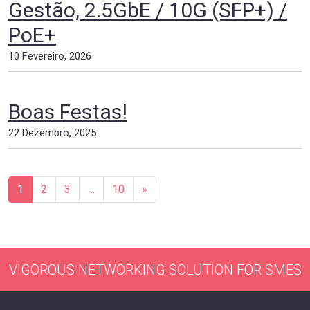
Gestão, 2.5GbE / 10G (SFP+) /
PoE+
10 Fevereiro, 2026
Boas Festas!
22 Dezembro, 2025
Navegação de artigos
1
2
3
…
10
»
VIGOROUS NETWORKING SOLUTION FOR SMES