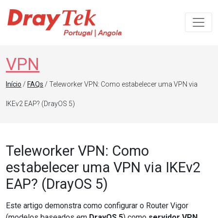
Navegação principal
VPN
Início
/
FAQs
/ Teleworker VPN: Como estabelecer uma VPN via
IKEv2 EAP? (DrayOS 5)
Teleworker VPN: Como
estabelecer uma VPN via IKEv2
EAP? (DrayOS 5)
Este artigo demonstra como configurar o Router Vigor
(modelos baseados em
DrayOS 5
) como
servidor VPN