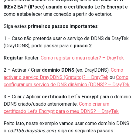
IKEv2 EAP (IPsec) usando o certificado Let’s Encrypt
e
como estabelecer uma conexão a partir do exterior.
Siga estes
primeiros passos importantes
:
1 – Caso não pretenda usar o serviço de DDNS da DrayTek
(DrayDDNS), pode passar para o
passo 2
.
Registar
Router:
Como registar o meu router? – DrayTek
2 – Activar / Criar
domínio DDNS
(ex: DrayDDNS):
Como
activar o serviço DrayDDNS (Gratuito)? – DrayTek
ou
Como
configurar um serviço de DNS dinâmico (DDNS)? – DrayTek
3 – Criar / Aplicar
certificado Let´s Encrypt
para o domínio
DDNS criado/usado anteriormente:
Como criar um
certificado Let’s Encrypt para o meu DDNS? – DrayTek
Feito isto, neste exemplo vamos usar como domínio DDNS
o
ed2136.drayddns.com
, siga os seguintes passos :