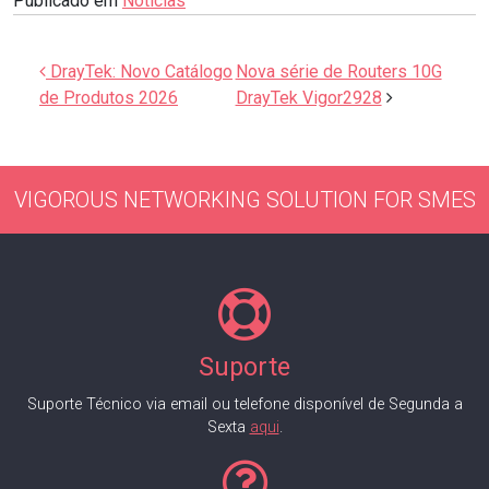
Publicado em
Notícias
Navegação de artigos
DrayTek: Novo Catálogo
Nova série de Routers 10G
de Produtos 2026
DrayTek Vigor2928
VIGOROUS NETWORKING SOLUTION FOR SMES
Suporte
Suporte Técnico via email ou telefone disponível de Segunda a
Sexta
aqui
.