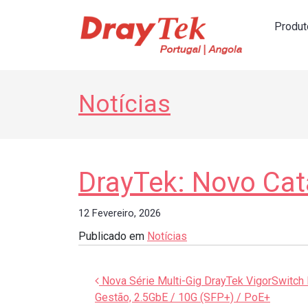
Produt
Navegação principal
Notícias
DrayTek: Novo Cat
12 Fevereiro, 2026
Publicado em
Notícias
Navegação de artigos
Nova Série Multi-Gig DrayTek VigorSwitc
Gestão, 2.5GbE / 10G (SFP+) / PoE+