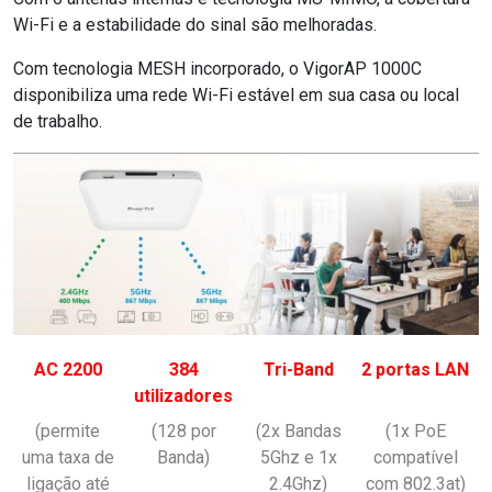
Wi-Fi e a estabilidade do sinal são melhoradas.
Com tecnologia MESH incorporado, o VigorAP 1000C
disponibiliza uma rede Wi-Fi estável em sua casa ou local
de trabalho.
AC 2200
384
Tri-Band
2 portas LAN
utilizadores
(permite
(128 por
(2x Bandas
(1x PoE
uma taxa de
Banda)
5Ghz e 1x
compatível
ligação até
2.4Ghz)
com 802.3at)