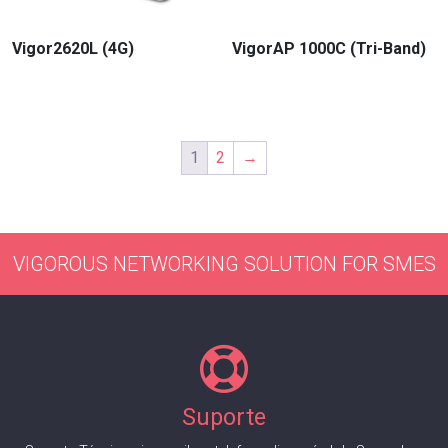
Vigor2620L (4G)
VigorAP 1000C (Tri-Band)
1
2
→
VIGOROUS NETWORKING SOLUTION FOR SMES
Suporte