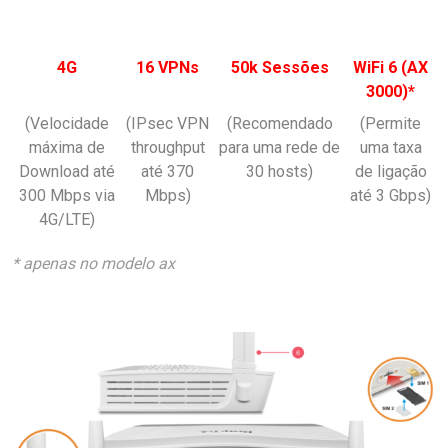
4G
16 VPNs
50k Sessões
WiFi 6 (AX
3000)*
(Velocidade
(IPsec VPN
(Recomendado
(Permite
máxima de
throughput
para uma rede de
uma taxa
Download até
até 370
30 hosts)
de ligação
300 Mbps via
Mbps)
até 3 Gbps)
4G/LTE)
* apenas no modelo ax