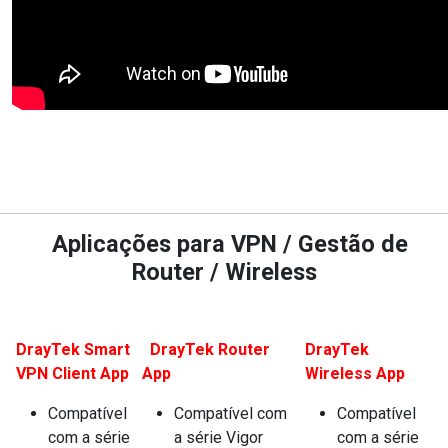
Aplicações para VPN / Gestão de
Router / Wireless
DrayTek Smart
DrayTek Router
DrayTek
VPN Client App
App
Wireless App
Compatível
Compatível com
Compatível
com a série
a série Vigor
com a série