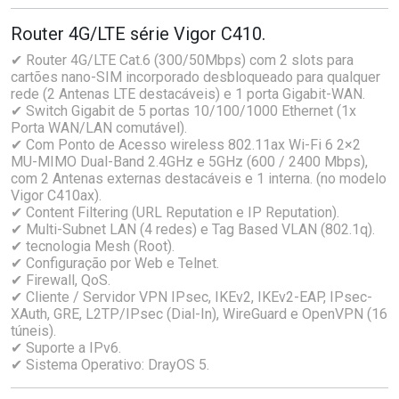
Router 4G/LTE série Vigor C410.
✔ Router 4G/LTE Cat.6 (300/50Mbps) com 2 slots para
cartões nano-SIM incorporado desbloqueado para qualquer
rede (2 Antenas LTE destacáveis) e 1 porta Gigabit-WAN.
✔ Switch Gigabit de 5 portas 10/100/1000 Ethernet (1x
Porta WAN/LAN comutável).
✔ Com Ponto de Acesso wireless 802.11ax Wi-Fi 6 2×2
MU-MIMO Dual-Band 2.4GHz e 5GHz (600 / 2400 Mbps),
com 2 Antenas externas destacáveis e 1 interna. (no modelo
Vigor C410ax).
✔ Content Filtering (URL Reputation e IP Reputation).
✔ Multi-Subnet LAN (4 redes) e Tag Based VLAN (802.1q).
✔ tecnologia Mesh (Root).
✔ Configuração por Web e Telnet.
✔ Firewall, QoS.
✔ Cliente / Servidor VPN IPsec, IKEv2, IKEv2-EAP, IPsec-
XAuth, GRE, L2TP/IPsec (Dial-In), WireGuard e OpenVPN (16
túneis).
✔ Suporte a IPv6.
✔ Sistema Operativo: DrayOS 5.