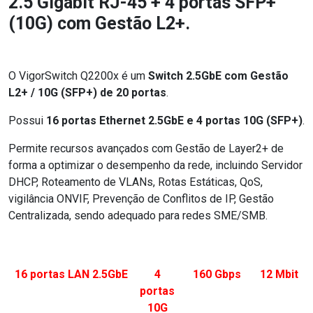
2.5 Gigabit RJ-45 + 4 portas SFP+
(10G) com Gestão L2+.
O VigorSwitch Q2200x é um
Switch 2.5GbE com Gestão
L2+ / 10G (SFP+) de 20 portas
.
Possui
16 portas Ethernet 2.5GbE e 4 portas 10G (SFP+)
.
Permite recursos avançados com Gestão de Layer2+ de
forma a optimizar o desempenho da rede, incluindo Servidor
DHCP, Roteamento de VLANs, Rotas Estáticas, QoS,
vigilância ONVIF, Prevenção de Conflitos de IP, Gestão
Centralizada, sendo adequado para redes SME/SMB.
16 portas LAN 2.5GbE
4
160 Gbps
12 Mbit
portas
10G