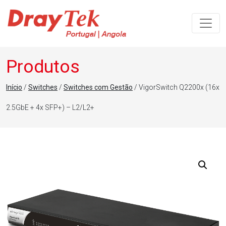
Navegação principal
Produtos
Início
/
Switches
/
Switches com Gestão
/ VigorSwitch Q2200x (16x
2.5GbE + 4x SFP+) – L2/L2+