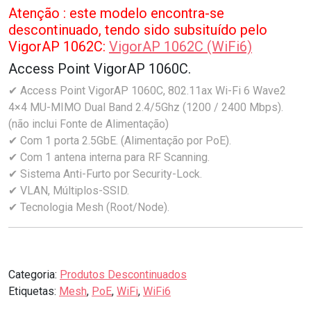
Atenção : este modelo encontra-se
descontinuado, tendo sido subsituído pelo
VigorAP 1062C:
VigorAP 1062C (WiFi6)
Access Point VigorAP 1060C.
✔ Access Point VigorAP 1060C, 802.11ax Wi-Fi 6 Wave2
4×4 MU-MIMO Dual Band 2.4/5Ghz (1200 / 2400 Mbps).
(não inclui Fonte de Alimentação)
✔ Com 1 porta 2.5GbE. (Alimentação por PoE).
✔ Com 1 antena interna para RF Scanning.
✔ Sistema Anti-Furto por Security-Lock.
✔ VLAN, Múltiplos-SSID.
✔ Tecnologia Mesh (Root/Node).
Categoria:
Produtos Descontinuados
Etiquetas:
Mesh
,
PoE
,
WiFi
,
WiFi6