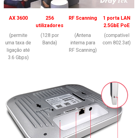
AX 3600
256
RF Scanning
1 porta LAN
utilizadores
2.5GbE PoE
(permite
(128 por
(Antena
(compatível
uma taxa de
Banda)
interna para
com 802.3at)
ligação até
RF Scanning)
3.6 Gbps)