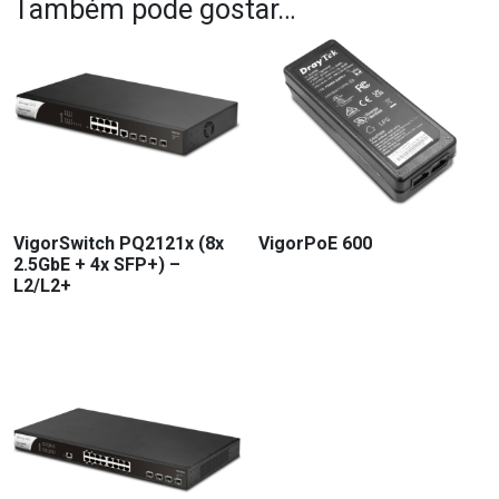
Também pode gostar…
VigorSwitch PQ2121x (8x
VigorPoE 600
2.5GbE + 4x SFP+) –
L2/L2+