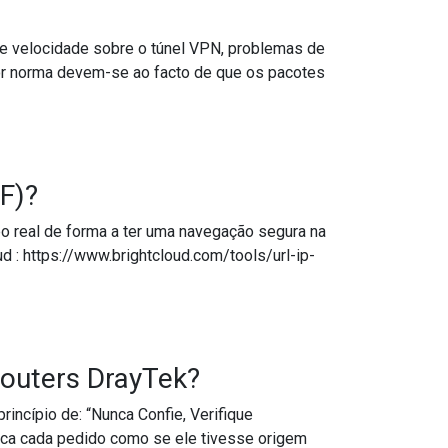
e velocidade sobre o túnel VPN, problemas de
or norma devem-se ao facto de que os pacotes
 VoIP (SIP)?
F)?
o real de forma a ter uma navegação segura na
d : https://www.brightcloud.com/tools/url-ip-
outers DrayTek?
ncípio de: “Nunca Confie, Verifique
fica cada pedido como se ele tivesse origem