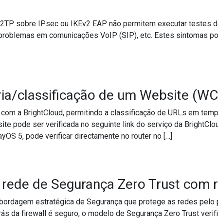
2TP sobre IPsec ou IKEv2 EAP não permitem executar testes d
problemas em comunicações VoIP (SIP), etc. Estes sintomas p
de “UDP Flood Defense” afecta serviços de IPsec (NAT-T), DNS,
ria/classificação de um Website (WC
com a BrightCloud, permitindo a classificação de URLs em temp
te pode ser verificada no seguinte link do serviço da BrightClou
S 5, pode verificar directamente no router no […]
tegoria/classificação de um Website (WCF)?
ede de Segurança Zero Trust com r
ordagem estratégica de Segurança que protege as redes pelo pri
ás da firewall é seguro, o modelo de Segurança Zero Trust veri