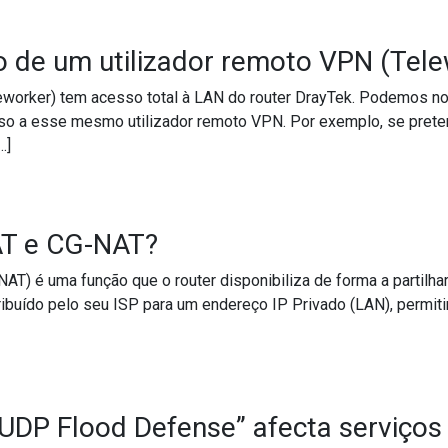
ilter Profile e DNS Filter Local Setting
o de um utilizador remoto VPN (Tel
worker) tem acesso total à LAN do router DrayTek. Podemos no en
esso a esse mesmo utilizador remoto VPN. Por exemplo, se pret
…]
cesso de um utilizador remoto VPN (Teleworker) à LAN?
AT e CG-NAT?
AT) é uma função que o router disponibiliza de forma a partilh
ibuído pelo seu ISP para um endereço IP Privado (LAN), permiti
lo-NAT e CG-NAT?
UDP Flood Defense” afecta serviços 