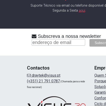
Suporte Técnico via email ou telefone disponível 
Segunda a Sexta
aqui
.
Subscreva a nossa newsletter
Contactos
Empr
draytek@visus.pt
Quem 
(+351) 21 791 0787
Porque
(Chamada para a rede
Soluç
fixa nacional)
Garanti
Confor
Ciclo 