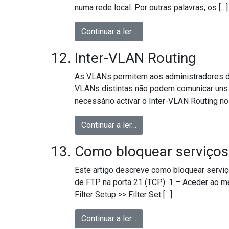
numa rede local. Por outras palavras, os […]
from Como implementar u
Continuar a ler…
Inter-VLAN Routing
As VLANs permitem aos administradores de 
VLANs distintas não podem comunicar uns 
necessário activar o Inter-VLAN Routing no 
from Inter-VLAN Routing
Continuar a ler…
Como bloquear serviços 
Este artigo descreve como bloquear serviç
de FTP na porta 21 (TCP). 1 – Aceder ao me
Filter Setup >> Filter Set […]
from Como bloquear serviç
Continuar a ler…