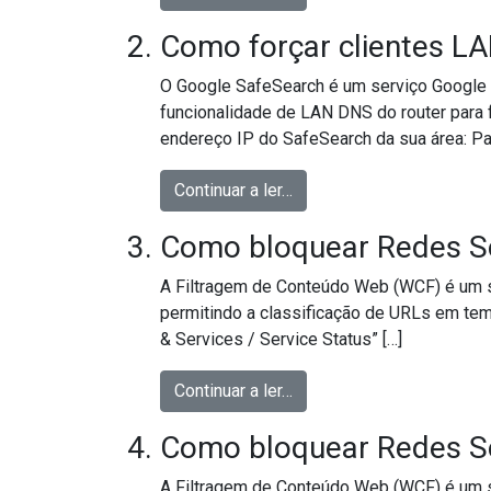
Como forçar clientes L
O Google SafeSearch é um serviço Google 
funcionalidade de LAN DNS do router para f
endereço IP do SafeSearch da sua área: Pa
from Como forçar cliente
Continuar a ler…
Como bloquear Redes So
A Filtragem de Conteúdo Web (WCF) é um s
permitindo a classificação de URLs em te
& Services / Service Status” […]
from Como bloquear Rede
Continuar a ler…
Como bloquear Redes So
A Filtragem de Conteúdo Web (WCF) é um s