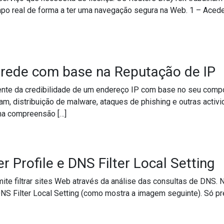
po real de forma a ter uma navegação segura na Web. 1 – Acede
s Sociais por Filtragem de Conteúdo Web (WCF)?
 rede com base na Reputação de IP
nte da credibilidade de um endereço IP com base no seu compor
pam, distribuição de malware, ataques de phishing e outras acti
ma compreensão […]
 da rede com base na Reputação de IP
r Profile e DNS Filter Local Setting
ite filtrar sites Web através da análise das consultas de DNS.
DNS Filter Local Setting (como mostra a imagem seguinte). Só pre