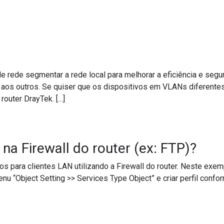
ma rede de Segurança Zero Trust com routers DrayTek?
rede segmentar a rede local para melhorar a eficiência e segur
aos outros. Se quiser que os dispositivos em VLANs diferentes
router DrayTek. […]
na Firewall do router (ex: FTP)?
os para clientes LAN utilizando a Firewall do router. Neste ex
nu “Object Setting >> Services Type Object” e criar perfil conf
os na Firewall do router (ex: FTP)?