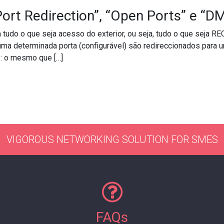
Port Redirection”, “Open Ports” e “D
udo o que seja acesso do exterior, ou seja, tudo o que seja REC
 determinada porta (configurável) são redireccionados para um
 : o mesmo que […]
re “Port Redirection”, “Open Ports” e “DMZ”?
VIGOROUS NETWORKING SOLUTION FOR SMES
FAQs