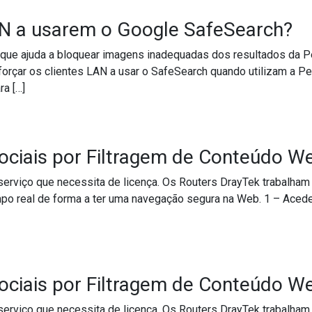
AN a usarem o Google SafeSearch?
que ajuda a bloquear imagens inadequadas dos resultados da 
orçar os clientes LAN a usar o SafeSearch quando utilizam a Pe
ra […]
s LAN a usarem o Google SafeSearch?
ciais por Filtragem de Conteúdo W
erviço que necessita de licença. Os Routers DrayTek trabalham
mpo real de forma a ter uma navegação segura na Web. 1 – Aced
s Sociais por Filtragem de Conteúdo Web (WCF)? (DrayOS 5)
ciais por Filtragem de Conteúdo W
erviço que necessita de licença. Os Routers DrayTek trabalham