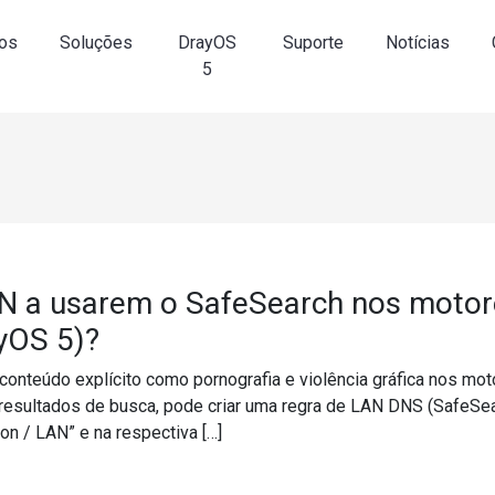
os
Soluções
DrayOS
Suporte
Notícias
5
AN a usarem o SafeSearch nos motore
ayOS 5)?
onteúdo explícito como pornografia e violência gráfica nos moto
 resultados de busca, pode criar uma regra de LAN DNS (SafeSea
on / LAN” e na respectiva […]
s LAN a usarem o SafeSearch nos motores de busca (ex: Google, 