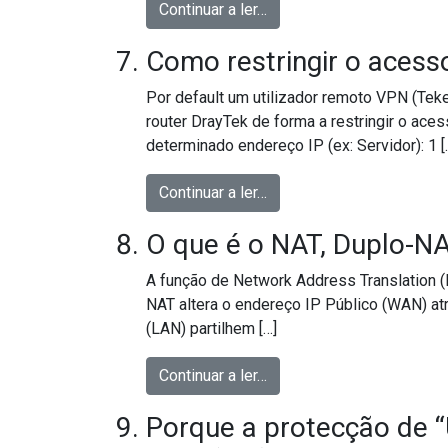
from Diferença entre DNS F
Continuar a ler…
Como restringir o acess
Por default um utilizador remoto VPN (Teke
router DrayTek de forma a restringir o ac
determinado endereço IP (ex: Servidor): 1 [
from Como restringir o a
Continuar a ler…
O que é o NAT, Duplo-N
A função de Network Address Translation (N
NAT altera o endereço IP Público (WAN) atr
(LAN) partilhem […]
from O que é o NAT, Dup
Continuar a ler…
Porque a protecção de “