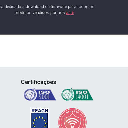
ea dedicada a download de firmware para todos os
produtos vendidos por nós
aqui
.
Certificações