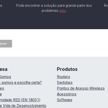
de
Pode encontrar a solução para grande parte dos
Ár
problemas
aqui
.
esa
Produtos
Somos
Routers
 somos a escolha certa?
Switches
ões
Pontos de Acesso Wireless
a
Acessórios
midade RED (EN 18031)
Software
de Vida de Desenvolvimento